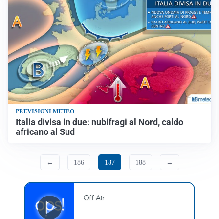
PREVISIONI METEO
Italia divisa in due: nubifragi al Nord, caldo
africano al Sud
←
186
187
188
→