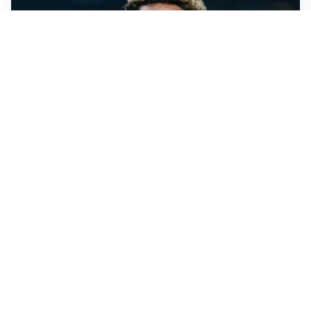
MERCATO JUVE
La Juventus vuole Suzuki, ma il Psg è avanti
CALCIOMERCATO
Inter, Frattesi blocca il mercato nerazzurro: la
situazione
SERIE A
Roma, troppi gol subiti: Gasp deve lavorare in difesa