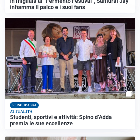
In migliaia al “Fermento Festival”, Samurai Jay
infiamma il palco e i suoi fans
SPINO D'ADDA
ATTUALITÀ
Studenti, sportivi e attività: Spino d’Adda
premia le sue eccellenze