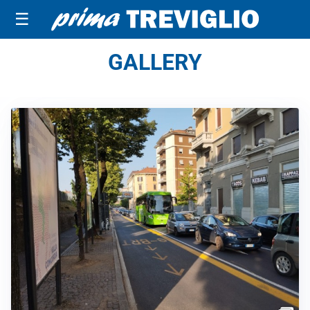
☰
GALLERY