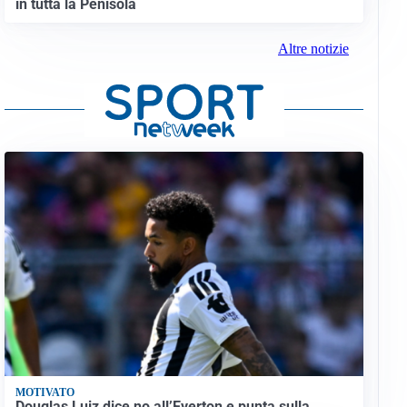
in tutta la Penisola
Altre notizie
MOTIVATO
Douglas Luiz dice no all’Everton e punta sulla