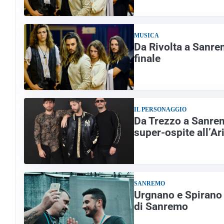
MUSICA
Da Rivolta a Sanrem
finale
IL PERSONAGGIO
Da Trezzo a Sanrem
super-ospite all’Ar
SANREMO
Urgnano e Spirano i
di Sanremo