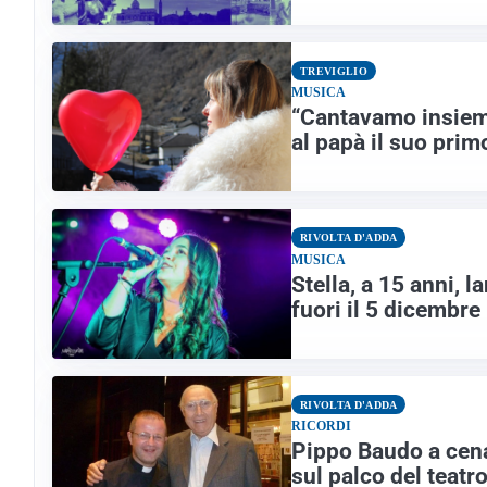
TREVIGLIO
MUSICA
“Cantavamo insieme
al papà il suo prim
RIVOLTA D'ADDA
MUSICA
Stella, a 15 anni, l
fuori il 5 dicembre
RIVOLTA D'ADDA
RICORDI
Pippo Baudo a cen
sul palco del teatr