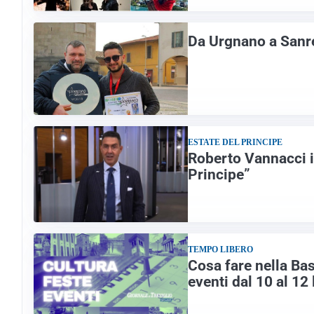
Da Urgnano a Sanr
ESTATE DEL PRINCIPE
Roberto Vannacci in
Principe”
TEMPO LIBERO
Cosa fare nella Ba
eventi dal 10 al 12