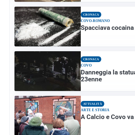
CRONACA
COVO-ROMANO
Spacciava cocaina 
CRONACA
COVO
Danneggia la statua
23enne
ATTUALITÀ
ARTE E STORIA
A Calcio e Covo va