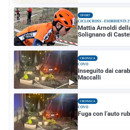
SPORT
CICLOCROSS - ESORDIENTI 2
Mattia Arnoldi del
Solignano di Caste
CRONACA
COVO
Inseguito dai carab
Maccalli
CRONACA
COVO
Fuga con l’auto ru