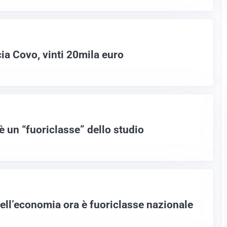
ia Covo, vinti 20mila euro
è un “fuoriclasse” dello studio
dell’economia ora è fuoriclasse nazionale