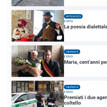
ATTUALITÀ
COVO
La poesia dialettal
CRONACA
COVO
Maria, cent’anni pe
CRONACA
COVO
Premiati i due agen
coltello