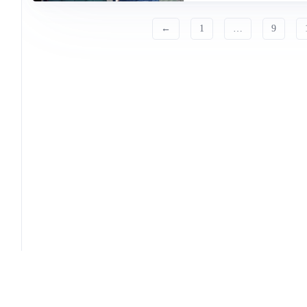
←
1
…
9