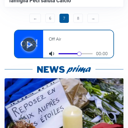
famiglia Peci saluta Calcio
←
6
7
8
→