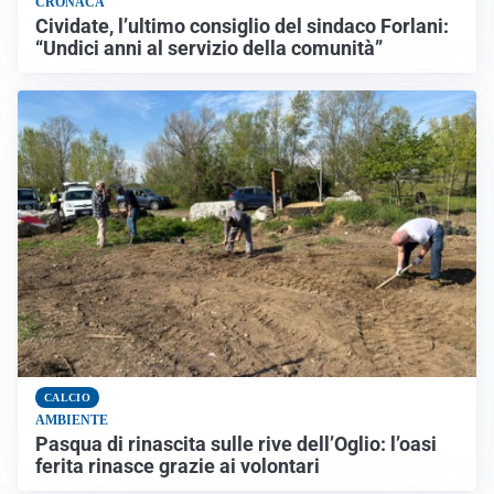
CRONACA
Cividate, l’ultimo consiglio del sindaco Forlani:
“Undici anni al servizio della comunità”
CALCIO
AMBIENTE
Pasqua di rinascita sulle rive dell’Oglio: l’oasi
ferita rinasce grazie ai volontari