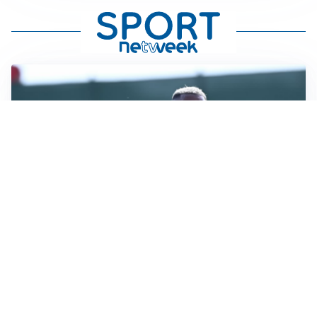
LA VOCE
Napoli, spunta Gabriel Jesus: tutto dipende da Lukaku
LA NUOVA ITALIA
Italia, ufficiale lo staff di Mancini: c’è anche Bonucci