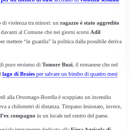
o di violenza tra minori: un
ragazzo è stato aggredito
 davanti al Comune che nei giorni scorsi
Adil
r mettere “in guardia” la politica dalla possibile deriva
 di puro eroismo di
Tomorr Buzi
, il romanese che nel
el
lago di Braies
per salvare un bimbo di quattro mesi
edì alla Orsomago-Borella è scoppiato un incendio
va a chilometri di distanza. Timpano lesionato, invece,
all’ex compagno
in un locale nel centro del paese.
eciale interamente dedicato alla
Fiera Agricola di