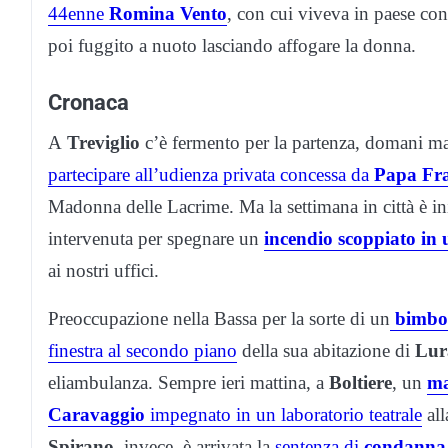
44enne
Romina Vento
, con cui viveva in paese con
poi fuggito a nuoto lasciando affogare la donna.
Cronaca
A
Treviglio
c’è fermento per la partenza, domani ma
partecipare all’udienza privata concessa da
Papa Fr
Madonna delle Lacrime. Ma la settimana in città è in
intervenuta per spegnare un
incendio scoppiato in
ai nostri uffici.
Preoccupazione nella Bassa per la sorte di un
bimbo 
finestra al secondo piano
della sua abitazione di
Lur
eliambulanza. Sempre ieri mattina, a
Boltiere
, un
ma
Caravaggio
impegnato in un laboratorio teatrale
all
Spirano
, invece, è arrivata la
sentenza di
condanna 