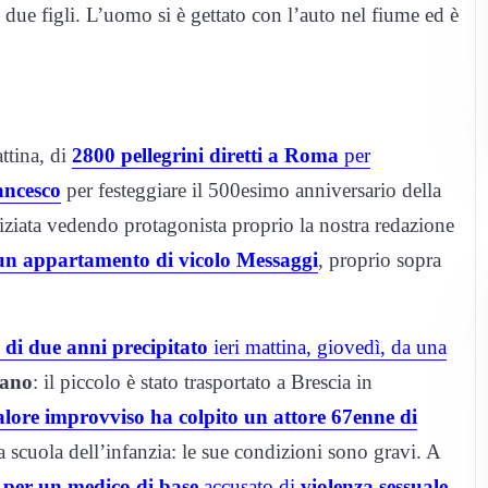
 due figli. L’uomo si è gettato con l’auto nel fiume ed è
ttina, di
2800 pellegrini diretti a Roma
per
ancesco
per festeggiare il 500esimo anniversario della
iziata vedendo protagonista proprio la nostra redazione
 un appartamento di vicolo Messaggi
, proprio sopra
di due anni precipitato
ieri mattina, giovedì, da una
ano
: il piccolo è stato trasportato a Brescia in
lore improvviso ha colpito un attore 67enne di
a scuola dell’infanzia: le sue condizioni sono gravi. A
per un medico di base
accusato di
violenza sessuale