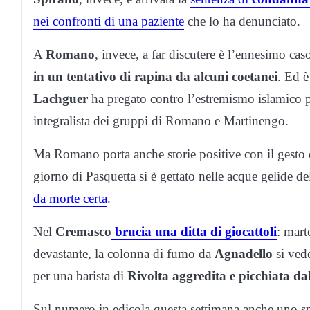
nei confronti di una paziente
che lo ha denunciato.
A
Romano
, invece, a far discutere è l’ennesimo cas
in un tentativo di rapina da alcuni coetanei
. Ed è
Lachguer
ha pregato contro l’estremismo islamico pe
integralista dei gruppi di Romano e Martinengo.
Ma Romano porta anche storie positive con il gesto
giorno di Pasquetta si è gettato nelle acque gelide d
da morte certa
.
Nel
Cremasco
brucia una ditta di giocattoli
: mart
devastante, la colonna di fumo da
Agnadello
si vede
per una barista di
Rivolta
aggredita e picchiata d
Sul numero in edicola questa settimana anche uno sp