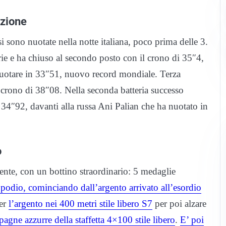
azione
si sono nuotate nella notte italiana, poco prima delle 3.
erie e ha chiuso al secondo posto con il crono di 35″4,
 nuotare in 33″51, nuovo record mondiale. Terza
crono di 38″08. Nella seconda batteria successo
4″92, davanti alla russa Ani Palian che ha nuotato in
o
iente, con un bottino straordinario: 5 medaglie
podio, cominciando dall’argento arrivato all’esordio
per
l’argento nei 400 metri stile libero S7
per poi alzare
agne azzurre della staffetta 4×100 stile libero
.
E’ poi