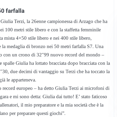
50 farfalla
r Giulia Terzi, la 26enne campionessa di Arzago che ha
i 100 metri stile libero e con la staffetta femminile
ta mista 4×50 stile libero e nei 400 stile libero,
he la medaglia di bronzo nei 50 metri farfalla S7. Una
ndo con un crono di 32″99 nuovo record del mondo –
e spalle Giulia ha lottato bracciata dopo bracciata con la
30, due decimi di vantaggio su Terzi che ha toccato la
già le apparteneva.
 record europeo – ha detto Giulia Terzi ai microfoni di
gara e mi sono detta: Giulia dai tutto! E’ stato faticoso
allenatori, il mio preparatore e la mia società che è la
lano per preparare questi giochi”.