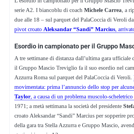
L’esordio in campionato per il Gruppo Mascio Trevig
serie A2. I biancoblu di coach
Michele Carrea
, a r
due alle 18 – sul parquet del PalaCoccia di Veroli d
pivot croato
Aleksandar “Sandi” Marcius
, arriva
Esordio in campionato per il Gruppo Mas
A tre settimane di distanza dall’ultima gara ufficia
il Gruppo Mascio Treviglio fa il suo esordio nel cam
Azzurra Roma sul parquet del PalaCoccia di Veroli.
movimentata: prima l’annuncio dello stop per alcun
Taylor
, a causa di un problema muscolo-scheletrico r
1971; a metà settimana la società del presidente
Stef
croato Aleksandar “Sandi” Marcius per sopperire prop
della gara tra Stella Azzurra e Gruppo Mascio, avendo 