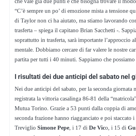
che vale già due punti e che bisogna trovare il modo p
“C’è sempre un po’ di emozione mista a tensione qua
di Taylor non ci ha aiutato, ma stiamo lavorando con 
trasferta – spiega il capitano Brian Sacchetti -. Sap
soprattutto in trasferta, sarà importante l’approccio al
mentale. Dobbiamo cercare di far valere le nostre carat
partita per tutti i 40 minuti. Sappiamo che possiamo 
I risultati dei due anticipi del sabato nel
Nei due anticipi del sabato, per la seconda giornata 
registrata la vittoria casalinga 86-81 della “matrico
Mutua Torino. Grazie a 53 punti dalla coppia di am
seconda frazione hanno riagganciato e poi staccato i 
Treviglio
Simone Pepe
, i 17 di
De Vic
o, i 15 di
Gua