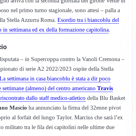
lio arriva con la seconda giornata del girone Verde in
iposo nel primo turno stagionale, sono attesi – palla a
alla Stella Azzurra Roma.
Esordio tra i biancoblu del
to in settimana ed ex della formazione capitolina
.
cio
le disputata – in Supercoppa contro la Vanoli Cremona –
pionato di serie A2 2022/2023 ospite della Stella
La settimana in casa biancoblu è stata a dir poco
e settimane (almeno) del centro americano
Travis
iscontrato dallo staff medico-atletico
della Blu Basket
ano Mascio
ha annunciato la firma del 32enne pivot
rio al forfait del lungo Taylor. Marcius che sarà l’ex
militato tra le fila dei capitolini nelle ultime due