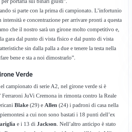
er portarla sui binari giusti”.
ndo si parte con la prima di campionato. L’infortunio
intensità e concentrazione per arrivare pronti a questa
piamo che il nostro sarà un girone molto competitivo e,
la gara dal punto di vista fisico e dal punto di vista
teristiche sin dalla palla a due e tenere la testa nella
fare bene e sta a noi dimostrarlo”.
 girone Verde
nel campionato di serie A2, nel girone verde si è
la” Ferraroni JuVi Cremona in rimonta contro la Reale
ericani
Blake
(29) e
Allen
(24) i padroni di casa nella
piemontesi a cui non sono bastati i 18 punti dell’ex
riglia
e i 13 di
Jackson
. Nell’altro anticipo è stato