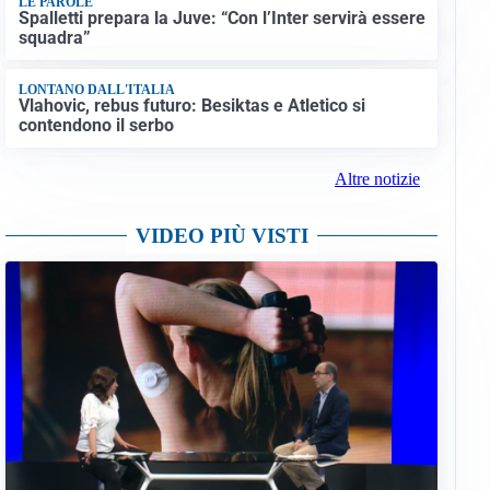
LE PAROLE
Spalletti prepara la Juve: “Con l’Inter servirà essere
squadra”
LONTANO DALL'ITALIA
Vlahovic, rebus futuro: Besiktas e Atletico si
contendono il serbo
Altre notizie
VIDEO PIÙ VISTI