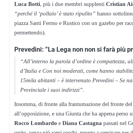
Luca Botti
, più i due membri supplenti
Cristian Ai
“perché il ‘pollaio’ è stato ripulito”
hanno sottolinea
piazza Santi Fermo e Rustico con un gazebo per racco
permettendo).
Prevedini: “La Lega non non si farà più p
“All’interno la parola d’ordine è compattezza, all
d’Italia e Con noi moderati, come hanno stabilito
15mila abitanti – è intervenuto Prevedini – Se na
Provinciale i suoi indirizzi”.
Insomma, di fronte alla frantumazione del fronte del c
all’opposizione, e una Giunta che ha appena perso u
Rocco Lombardo
e
Diana Castagna
passati nel 
unito, senza più rami secchi, pronto a seminare per i