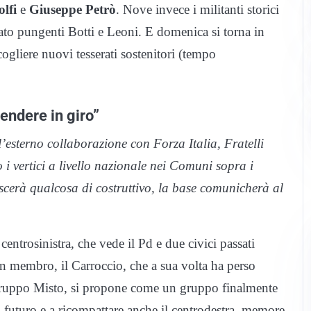
olfi
e
Giuseppe Petrò
. Nove invece i militanti storici
to pungenti Botti e Leoni. E domenica si torna in
gliere nuovi tesserati sostenitori (tempo
rendere in giro”
’esterno collaborazione con Forza Italia, Fratelli
 i vertici a livello nazionale nei Comuni sopra i
scerà qualcosa di costruttivo, la base comunicherà al
entrosinistra, che vede il Pd e due civici passati
n membro, il Carroccio, che a sua volta ha perso
Gruppo Misto, si propone come un gruppo finalmente
l futuro e a ricompattare anche il centrodestra, memore