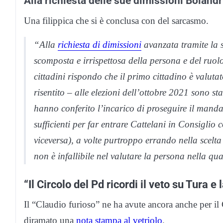
Alla richiesta delle sue dimissioni Boland
Una filippica che si è conclusa con del sarcasmo.
“Alla
richiesta di dimissioni
avanzata tramite la s
scomposta e irrispettosa della persona e del ruolo 
cittadini rispondo che il primo cittadino è valutat
risentito – alle elezioni dell’ottobre 2021 sono st
hanno conferito l’incarico di proseguire il manda
sufficienti per far entrare Cattelani in Consiglio 
viceversa), a volte purtroppo errando nella scelta
non è infallibile nel valutare la persona nella qu
“Il Circolo del Pd ricordi il veto su Tura 
Il “Claudio furioso” ne ha avute ancora anche per il 
diramato una
nota stampa al vetriolo
.