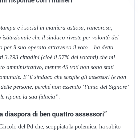
rini risponde con i numeri
tampa e i social in maniera astiosa, rancorosa,
istituzionale che il sindaco riveste per volontà dei
o per il suo operato attraverso il voto – ha detto
ati 3.793 cittadini (cioè il 57% dei votanti) che mi
to amministrativo, mentre 45 voti non sono stati
comunale. E’ il sindaco che sceglie gli assessori (e non
 delle persone, perché non essendo ‘l’unto del Signore’
ale ripone la sua fiducia”.
e la diaspora di ben quattro assessori”
Circolo del Pd che, scoppiata la polemica, ha subito