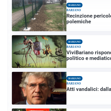
BARIANO
BARIANO
Recinzione pericol
polemiche
BARIANO
BARIANO
ViviBariano rispon
politico e mediati
BARIANO
BARIANO
Atti vandalici: dal