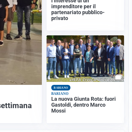
l’interesse di un
imprenditore per il
partenariato pubblico-
privato
BARIANO
BARIANO
La nuova Giunta Rota: fuori
 settimana
Gastoldi, dentro Marco
Mossi