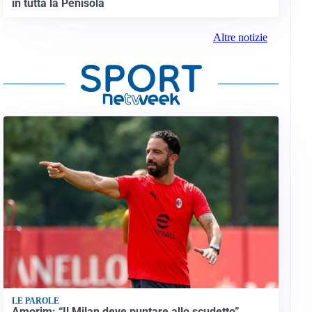
in tutta la Penisola
Altre notizie
LE PAROLE
Amorim: “Il Milan deve puntare allo scudetto”