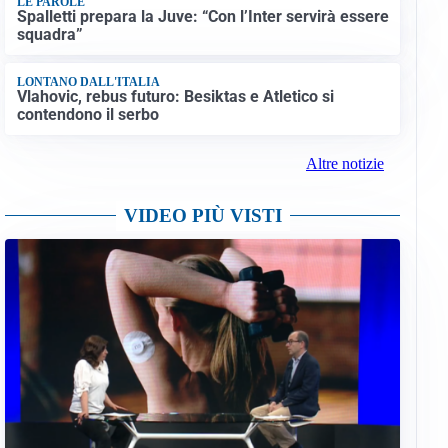
LE PAROLE
Spalletti prepara la Juve: “Con l’Inter servirà essere
squadra”
LONTANO DALL'ITALIA
Vlahovic, rebus futuro: Besiktas e Atletico si
contendono il serbo
Altre notizie
VIDEO PIÙ VISTI