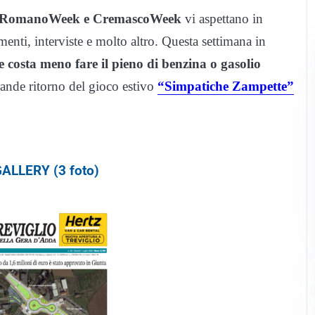
io, RomanoWeek e CremascoWeek
vi aspettano in
nti, interviste e molto altro. Questa settimana in
 costa meno fare il pieno di benzina o gasolio
rande ritorno del gioco estivo
“Simpatiche Zampette”
ALLERY (3 foto)