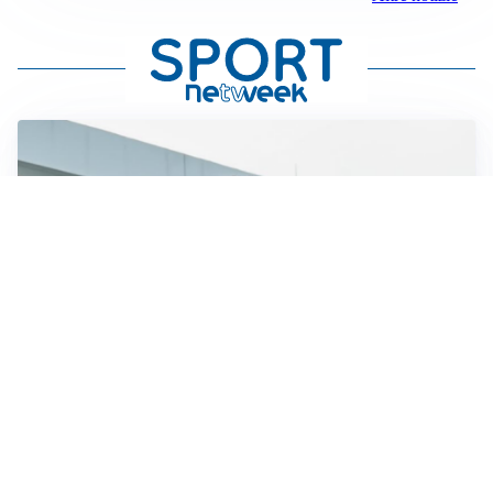
OBIETTIVO CHE SI ALLONTANA
Inter-Romero, l’Atletico accelera: i nerazzurri restano
in attesa