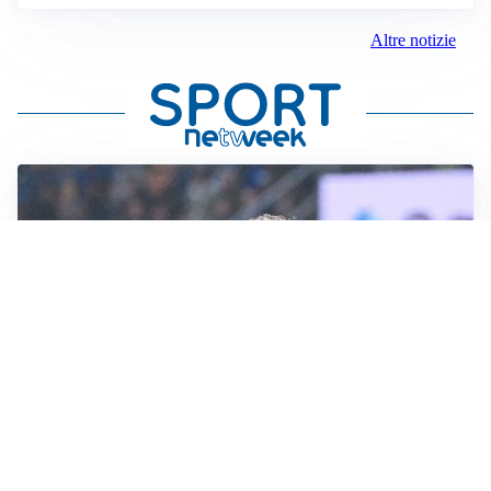
Altre notizie
CALCIOMERCATO
Inter, Frattesi blocca il mercato nerazzurro: la