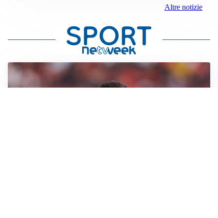
Altre notizie
AFFARE IN CHIUSURA
Barcellona, colpo Rodri: battuto il Real Madrid