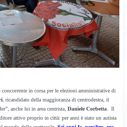
to concorrente in corsa per le elezioni amministrative di
ri
, ricandidato della maggioranza di centrodestra, il
der”, anche lui in area centrista,
Daniele Corbetta
. Il
ore attivo proprio in città: per anni è stato un autista
del mondo dello spettacolo.
Sei anni fa, peraltro, era