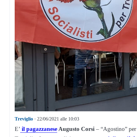
Treviglio
· 22/06/2021 alle 10:03
E’
il pagazzanese
Augusto Corsi
– “Agostino” per t