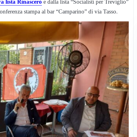
va lista Rinascerò
e dalla lista “Socialisti per Treviglio”
 conferenza stampa al bar “Camparino” di via Tasso.