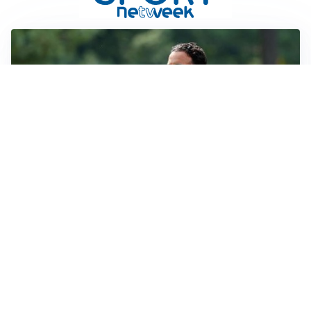
STALLO ROSSONERO
Milan, mercato bloccato: Cardinale prepara le
prossime mosse
RINNOVO IN VISTA
Pellegrini e Roma avanti insieme: rinnovo ormai vicino