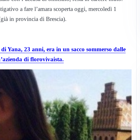
stigativo a fare l’amara scoperta oggi, mercoledì 1
già in provincia di Brescia).
a di Yana, 23 anni, era in un sacco sommerso dalle
n’azienda di florovivaista.