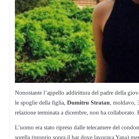
Nonostante l’appello addirittura del padre della gio
le spoglie della figlia,
Dumitru Stratan
, moldavo, 3
relazione terminata a dicembre, non ha collaborato. 
L’uomo era stato ripreso dalle telecamere del condom
sorella (proprio sopra il bar dove lavorava Yana) men