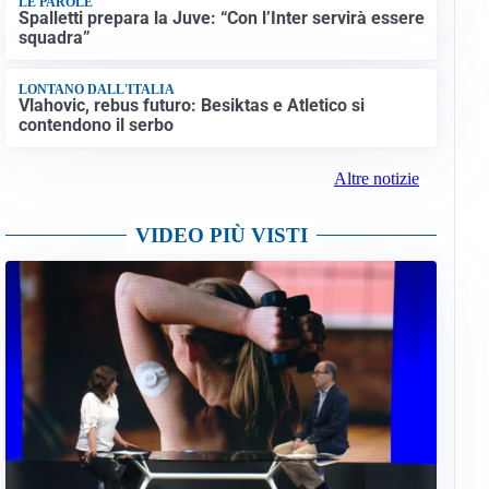
LE PAROLE
Spalletti prepara la Juve: “Con l’Inter servirà essere
squadra”
LONTANO DALL'ITALIA
Vlahovic, rebus futuro: Besiktas e Atletico si
contendono il serbo
Altre notizie
VIDEO PIÙ VISTI