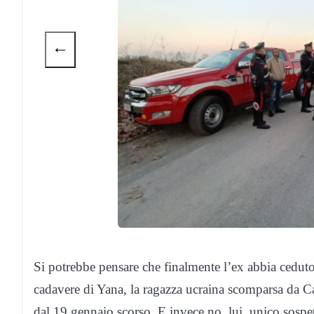
←
Si potrebbe pensare che finalmente l’ex abbia ceduto e
cadavere di Yana, la ragazza ucraina scomparsa da Ca
dal 19 gennaio scorso. E invece no, lui, unico sospet