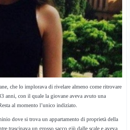
vane, che lo implorava di rivelare almeno come ritrovare
3 anni, con il quale la giovane aveva avuto una
Resta al momento l’unico indiziato.
inio dove si trova un appartamento di proprietà della
tre trascinava un grosso sacco giù dalle scale e aveva