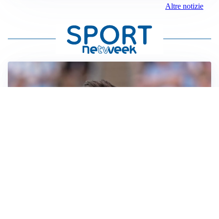
Altre notizie
IL NOME NUOVO
Napoli, Musso resta un’opzione per la porta