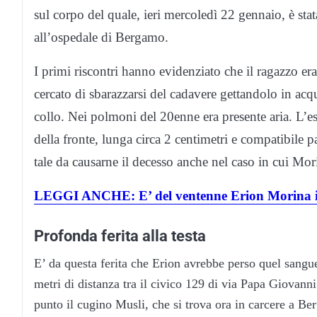
sul corpo del quale, ieri mercoledì 22 gennaio, è sta
all’ospedale di Bergamo.
I primi riscontri hanno evidenziato che il ragazzo e
cercato di sbarazzarsi del cadavere gettandolo in acqu
collo. Nei polmoni del 20enne era presente aria. L’e
della fronte, lunga circa 2 centimetri e compatibile 
tale da causarne il decesso anche nel caso in cui Mo
LEGGI ANCHE: E’ del ventenne Erion Morina il c
Profonda ferita alla testa
E’ da questa ferita che Erion avrebbe perso quel sangu
metri di distanza tra il civico 129 di via Papa Giovanni
punto il cugino Musli, che si trova ora in carcere a B