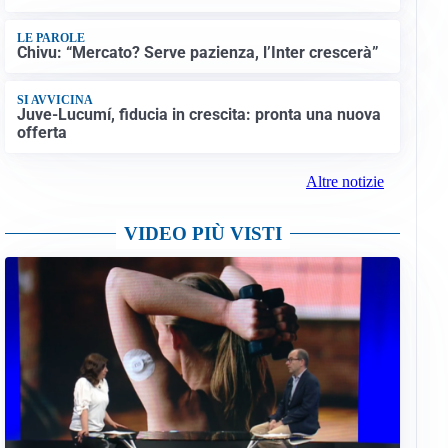
LE PAROLE
Chivu: “Mercato? Serve pazienza, l’Inter crescerà”
SI AVVICINA
Juve-Lucumí, fiducia in crescita: pronta una nuova
offerta
Altre notizie
VIDEO PIÙ VISTI