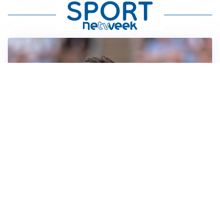
IL NOME NUOVO
Napoli, Musso resta un’opzione per la porta
TITOLARE IN CAMPIONATO
Inter, tocca a Pio Esposito: Chivu gli affida l’attacco