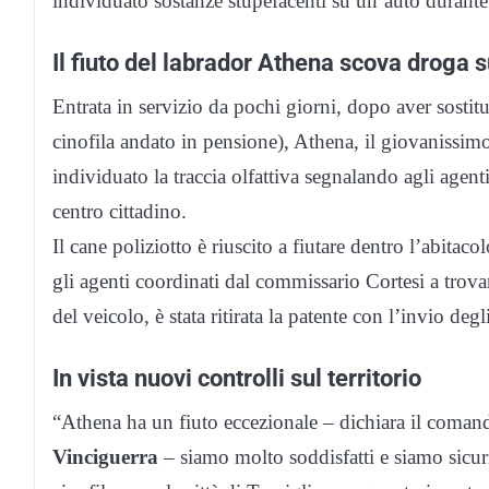
individuato sostanze stupefacenti su un’auto durante 
Il fiuto del labrador Athena scova droga s
Entrata in servizio da pochi giorni, dopo aver sostitu
cinofila andato in pensione), Athena, il giovanissimo 
individuato la traccia olfattiva segnalando agli agent
centro cittadino.
Il cane poliziotto è riuscito a fiutare dentro l’abita
gli agenti coordinati dal commissario Cortesi a trova
del veicolo, è stata ritirata la patente con l’invio deg
In vista nuovi controlli sul territorio
“Athena ha un fiuto eccezionale – dichiara il comand
Vinciguerra
– siamo molto soddisfatti e siamo sicuri