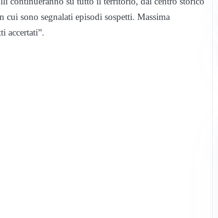
lli continueranno su tutto il territorio, dal centro storico
 in cui sono segnalati episodi sospetti. Massima
i accertati”.