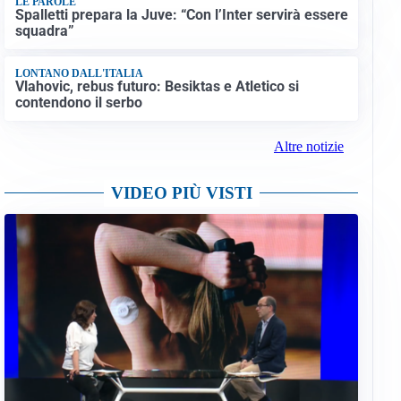
LE PAROLE
Spalletti prepara la Juve: “Con l’Inter servirà essere
squadra”
LONTANO DALL'ITALIA
Vlahovic, rebus futuro: Besiktas e Atletico si
contendono il serbo
Altre notizie
VIDEO PIÙ VISTI