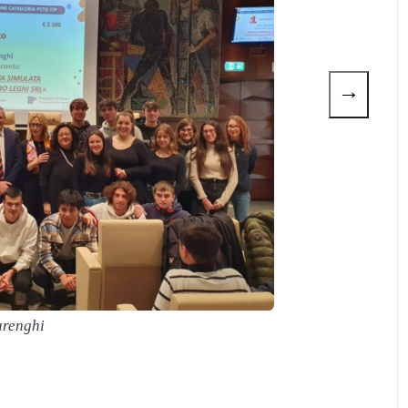
→
renghi