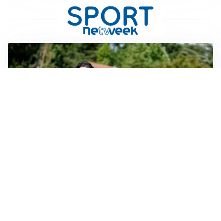
SERIE A
Milan, quanto lavoro per Amorim: il campo parla