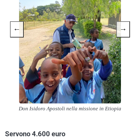
←
→
U
Don Isidoro Apostoli nella missione in Etiopia
i
Servono 4.600 euro