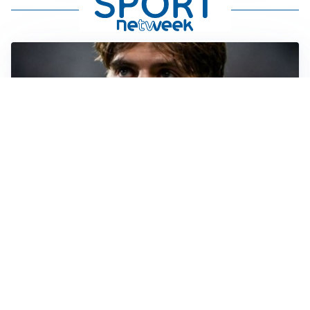
PREMIER LEAGUE
Palestra ammette: “Il Chelsea? Ho sempre sognato la
Premier”
CALCIOMERCATO
Milan, ufficiale la risoluzione di Bennacer: il