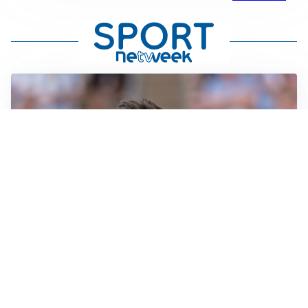
IL NOME NUOVO
Napoli, Musso resta un’opzione per la porta
TITOLARE IN CAMPIONATO