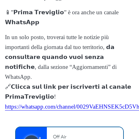
📱”𝗣𝗿𝗶𝗺𝗮 𝗧𝗿𝗲𝘃𝗶𝗴𝗹𝗶𝗼” è ora anche un canale
𝗪𝗵𝗮𝘁𝘀𝗔𝗽𝗽
In un solo posto, troverai tutte le notizie più
importanti della giornata dal tuo territorio, 𝗱𝗮
𝗰𝗼𝗻𝘀𝘂𝗹𝘁𝗮𝗿𝗲 𝗾𝘂𝗮𝗻𝗱𝗼 𝘃𝘂𝗼𝗶 𝘀𝗲𝗻𝘇𝗮
𝗻𝗼𝘁𝗶𝗳𝗶𝗰𝗵𝗲, dalla sezione “Aggiornamenti” di
WhatsApp.
🔗𝗖𝗹𝗶𝗰𝗰𝗮 𝘀𝘂𝗹 𝗹𝗶𝗻𝗸 𝗽𝗲𝗿 𝗶𝘀𝗰𝗿𝗶𝘃𝗲𝗿𝘁𝗶 𝗮𝗹 𝗰𝗮𝗻𝗮𝗹𝗲
𝗣𝗿𝗶𝗺𝗮𝗧𝗿𝗲𝘃𝗶𝗴𝗹𝗶𝗼!
https://whatsapp.com/channel/0029VaEHNSEK5cD5Vh