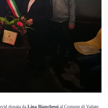
Covid donata da
Lina Bianchessi
al Comune di Vailate.