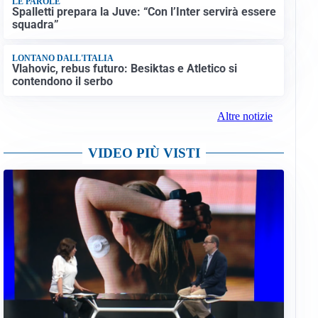
LE PAROLE
Spalletti prepara la Juve: “Con l’Inter servirà essere
squadra”
LONTANO DALL'ITALIA
Vlahovic, rebus futuro: Besiktas e Atletico si
contendono il serbo
Altre notizie
VIDEO PIÙ VISTI