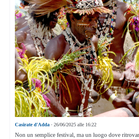
Casirate d'Adda
· 26/06/2025 alle 16:22
Non un semplice festival, ma un luogo dove ritrovare s