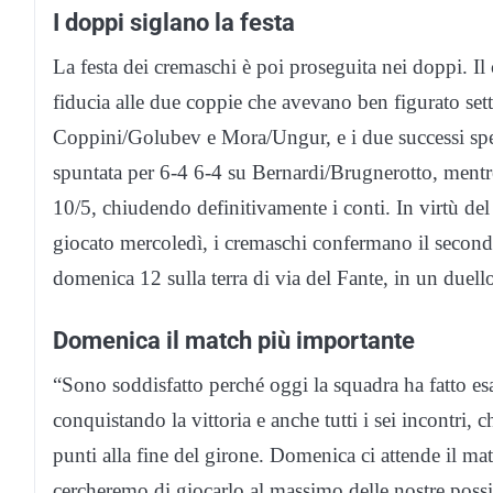
I doppi siglano la festa
La festa dei cremaschi è poi proseguita nei doppi. Il
fiducia alle due coppie che avevano ben figurato se
Coppini/Golubev e Mora/Ungur, e i due successi sper
spuntata per 6-4 6-4 su Bernardi/Brugnerotto, mentre
10/5, chiudendo definitivamente i conti. In virtù del 
giocato mercoledì, i cremaschi confermano il secondo
domenica 12 sulla terra di via del Fante, in un duello
Domenica il match più importante
“Sono soddisfatto perché oggi la squadra ha fatto es
conquistando la vittoria e anche tutti i sei incontri,
punti alla fine del girone. Domenica ci attende il m
cercheremo di giocarlo al massimo delle nostre possib