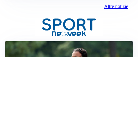
Altre notizie
LE PAROLE
Milan, Amorim: “Sapevamo delle difficoltà, faremo
delle scelte”