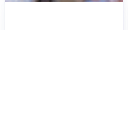
IL NOME NUOVO
Napoli, Musso resta un’opzione per la porta
TITOLARE IN CAMPIONATO
Inter, tocca a Pio Esposito: Chivu gli affida l’attacco
LE PAROLE
Spalletti prepara la Juve: “Con l’Inter servirà essere
squadra”