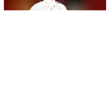
SERIE A
Roma, troppi gol subiti: Gasp deve lavorare in difesa
SERIE A
Milan, quanto lavoro per Amorim: il campo parla
chiaro
LE PAROLE
Milan, Amorim: “Sapevamo delle difficoltà, faremo
delle scelte”