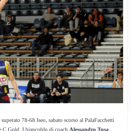
uperato 78-68 Iseo, sabato scorso al PalaFacchetti
ie C Gold. I biancoblu di coach
Alessandro Tusa
,