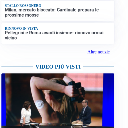
STALLO ROSSONERO
Milan, mercato bloccato: Cardinale prepara le
prossime mosse
RINNOVO IN VISTA
Pellegrini e Roma avanti insieme: rinnovo ormai
vicino
Altre notizie
VIDEO PIÙ VISTI