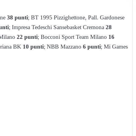
ane
38
punti
; BT 1995 Pizzighettone, Pall. Gardonese
unti
; Impresa Tedeschi Sansebasket Cremona
28
 Milano
22 punti
;
Bocconi Sport Team Milano
16
eriana BK
10 punti
; NBB Mazzano
6 punti
; Mi Games