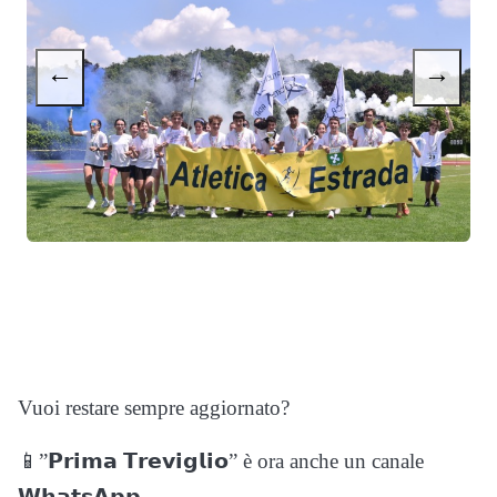
←
→
Vuoi restare sempre aggiornato?
📱”𝗣𝗿𝗶𝗺𝗮 𝗧𝗿𝗲𝘃𝗶𝗴𝗹𝗶𝗼” è ora anche un canale
𝗪𝗵𝗮𝘁𝘀𝗔𝗽𝗽