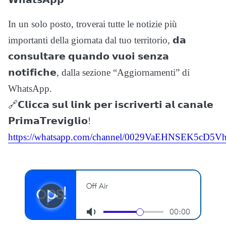
In un solo posto, troverai tutte le notizie più
importanti della giornata dal tuo territorio, 𝗱𝗮
𝗰𝗼𝗻𝘀𝘂𝗹𝘁𝗮𝗿𝗲 𝗾𝘂𝗮𝗻𝗱𝗼 𝘃𝘂𝗼𝗶 𝘀𝗲𝗻𝘇𝗮
𝗻𝗼𝘁𝗶𝗳𝗶𝗰𝗵𝗲, dalla sezione “Aggiornamenti” di
WhatsApp.
🔗𝗖𝗹𝗶𝗰𝗰𝗮 𝘀𝘂𝗹 𝗹𝗶𝗻𝗸 𝗽𝗲𝗿 𝗶𝘀𝗰𝗿𝗶𝘃𝗲𝗿𝘁𝗶 𝗮𝗹 𝗰𝗮𝗻𝗮𝗹𝗲
𝗣𝗿𝗶𝗺𝗮𝗧𝗿𝗲𝘃𝗶𝗴𝗹𝗶𝗼!
https://whatsapp.com/channel/0029VaEHNSEK5cD5Vh