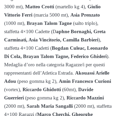
3000 mt),
Matteo Crotti
(martello kg 4),
Giulio
Vittorio Ferri
(marcia 5000 mt),
Asia Prenzato
(1000 mt),
Brayan Talom Tagne
(salto triplo),
staffetta 4×100 Cadette (D
aphne Bornaghi, Greta
Carminati, Asia Vincitorio, Camilla Barbieri
),
staffetta 4×100 Cadetti (
Bogdan Culeac, Leonardo
Di Cola, Brayan Talom Tagne, Federico Ghisleri
).
Medaglia d’oro nella categoria Ragazze/i per questi
rappresentanti dell’Atletica Estrada.
Akouassi Arielle
Adou
(peso gomma kg 2),
Amin Francesco Curioni
(vortex),
Riccardo Ghidotti
(60mt),
Davide
Guerrieri
(peso gomma kg 2),
Riccardo Mazzini
(2000 mt),
Sarah Maria Sangalli
(2000 mt), staffetta
4×100 Ragazzi (
Marco Cherchi, Gheorghe