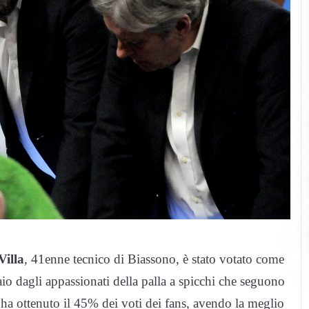
Villa
, 41enne tecnico di Biassono, è stato votato come
io dagli appassionati della palla a spicchi che seguono
a ha ottenuto il 45% dei voti dei fans, avendo la meglio