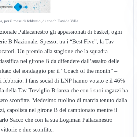
ia, per il mese di febbraio, di coach Davide Villa
zionale Pallacanestro gli appassionati di basket, ogni
erie B Nazionale. Spesso, tra i “Best Five”, la Tav
iocatori. Un premio alla stagione che la squadra
ssifica nel girone B da difendere dall’assalto delle
sultato del sondaggio per il “Coach of the month” –
i febbraio. I fans social di LNP hanno votato e il 46%
la della Tav Treviglio Brianza che con i suoi ragazzi ha
 zero sconfitte. Medesimo ruolino di marcia tenuto dalla
, capolista nel girone B del campionato mentre il
ncarlo Sacco che con la sua Logiman Pallacanestro
ittorie e due sconfitte.