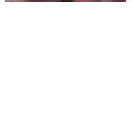
AFFARE IN CHIUSURA
Barcellona, colpo Rodri: battuto il Real Madrid
MOTIVATO
Douglas Luiz dice no all’Everton e punta sulla
Juventus
RIENTRO A RILENTO
Alcaraz, US Open lontano: la corsa contro il tempo
continua