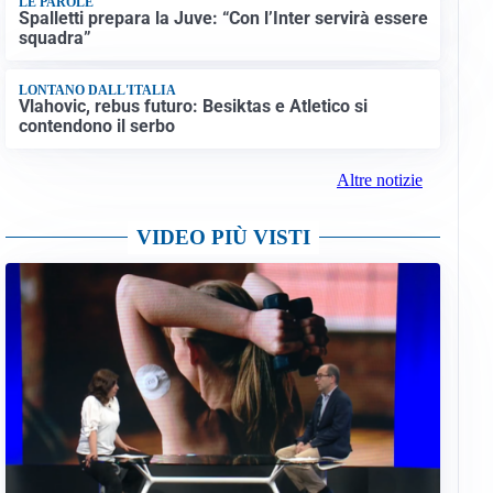
LE PAROLE
Spalletti prepara la Juve: “Con l’Inter servirà essere
squadra”
LONTANO DALL'ITALIA
Vlahovic, rebus futuro: Besiktas e Atletico si
contendono il serbo
Altre notizie
VIDEO PIÙ VISTI