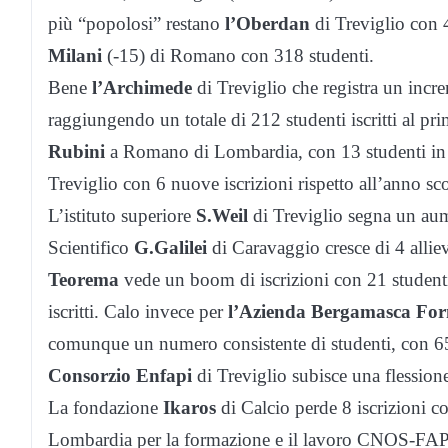
più “popolosi” restano
l’Oberdan
di Treviglio con 4
Milani
(-15) di Romano con 318 studenti.
Bene
l’Archimede
di Treviglio che registra un increm
raggiungendo un totale di 212 studenti iscritti al pr
Rubini
a Romano di Lombardia, con 13 studenti in più
Treviglio con 6 nuove iscrizioni rispetto all’anno scor
L’istituto superiore
S.Weil
di Treviglio segna un aumen
Scientifico
G.Galilei
di Caravaggio cresce di 4 alliev
Teorema
vede un boom di iscrizioni con 21 studenti 
iscritti. Calo invece per
l’Azienda Bergamasca For
comunque un numero consistente di studenti, con 658 
Consorzio Enfapi
di Treviglio subisce una flessione
La fondazione
Ikaros
di Calcio perde 8 iscrizioni c
Lombardia per la formazione e il lavoro CNOS-FAP di