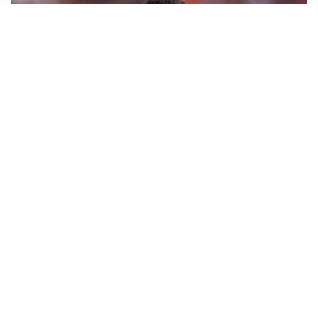
AFFARE IN CHIUSURA
Barcellona, colpo Rodri: battuto il Real Madrid
MOTIVATO
Douglas Luiz dice no all’Everton e punta sulla
Juventus
RIENTRO A RILENTO
Alcaraz, US Open lontano: la corsa contro il tempo
continua