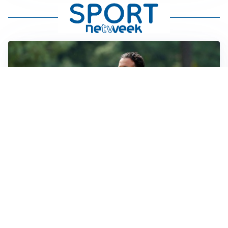
LE PAROLE
Milan, Amorim: “Sapevamo delle difficoltà, faremo
delle scelte”
LE PAROLE