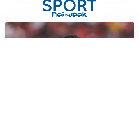
AFFARE IN CHIUSURA
Barcellona, colpo Rodri: battuto il Real Madrid
MOTIVATO
Douglas Luiz dice no all’Everton e punta sulla
Juventus