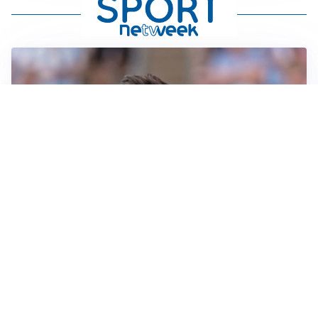
IL NOME NUOVO
Napoli, Musso resta un’opzione per la porta
TITOLARE IN CAMPIONATO
Inter, tocca a Pio Esposito: Chivu gli affida l’attacco