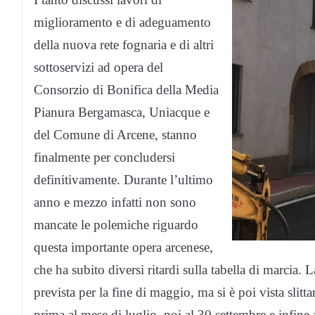
miglioramento e di adeguamento
della nuova rete fognaria e di altri
sottoservizi ad opera del
Consorzio di Bonifica della Media
Pianura Bergamasca, Uniacque e
del Comune di Arcene, stanno
finalmente per concludersi
definitivamente. Durante l’ultimo
anno e mezzo infatti non sono
mancate le polemiche riguardo
questa importante opera arcenese,
che ha subito diversi ritardi sulla tabella di marcia. L
prevista per la fine di maggio, ma si è poi vista slitt
prima al mese di luglio, poi al 30 settembre e infine 