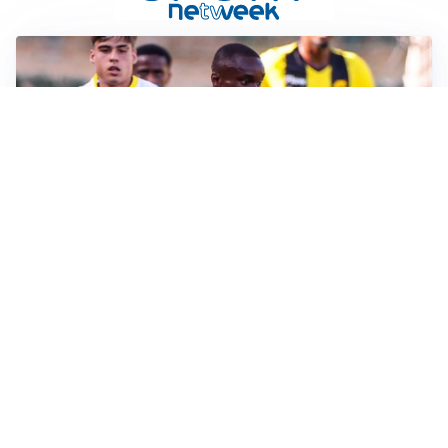
IL FAVORITO
Inter, Diaby è ora il favorito per la fascia destra
PUNTE IN MOVIMENTO
Effetto domino in attacco: Bologna, Fiorentina e
Parma si muovono