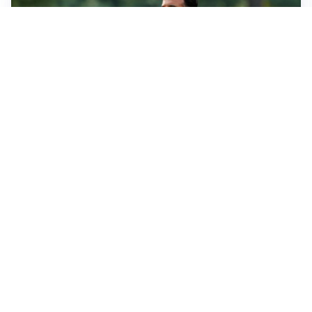
LE PAROLE
Milan, Amorim: “Sapevamo delle difficoltà, faremo
delle scelte”
LE PAROLE
Juventus, Spalletti soddisfatto: “I nuovi? Li ho visti
molto bene”
AMICHEVOLI
Il Milan crolla contro il Chelsea: 3-0 e prima sconfitta
per Amorim