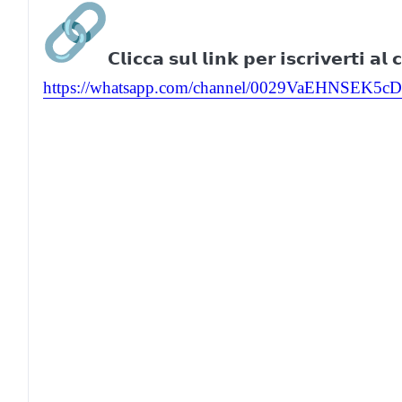
𝗖𝗹𝗶𝗰𝗰𝗮 𝘀𝘂𝗹 𝗹𝗶𝗻𝗸 𝗽𝗲𝗿 𝗶𝘀𝗰𝗿𝗶𝘃𝗲𝗿𝘁𝗶 𝗮𝗹
https://whatsapp.com/channel/
0029VaEHNSEK5cD