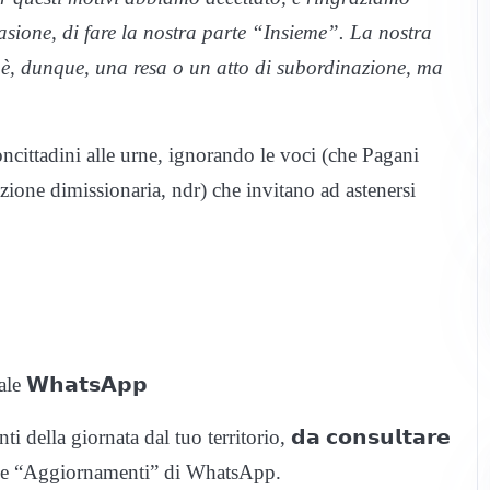
sione, di fare la nostra parte “Insieme”. La nostra
è, dunque, una resa o un atto di subordinazione, ma
oncittadini alle urne, ignorando le voci (che Pagani
one dimissionaria, ndr) che invitano ad astenersi
nale 𝗪𝗵𝗮𝘁𝘀𝗔𝗽𝗽
 della giornata dal tuo territorio, 𝗱𝗮 𝗰𝗼𝗻𝘀𝘂𝗹𝘁𝗮𝗿𝗲
a sezione “Aggiornamenti” di WhatsApp.