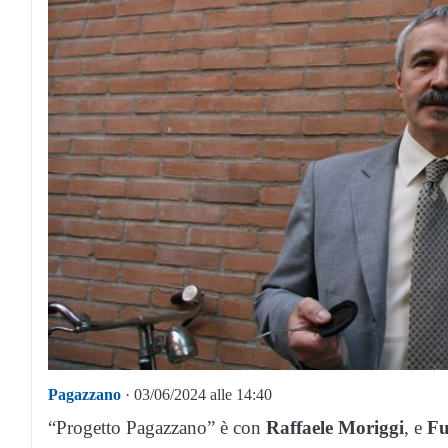
Pagazzano
· 03/06/2024 alle 14:40
“Progetto
Pagazzano”
è con
Raffaele Moriggi
, e
Fu