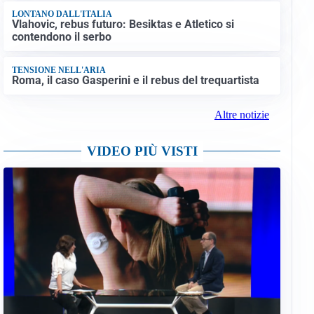
LONTANO DALL'ITALIA
Vlahovic, rebus futuro: Besiktas e Atletico si
contendono il serbo
TENSIONE NELL'ARIA
Roma, il caso Gasperini e il rebus del trequartista
Altre notizie
VIDEO PIÙ VISTI