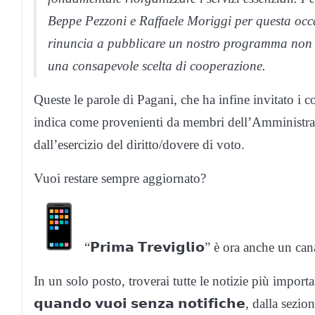
Beppe Pezzoni e Raffaele Moriggi per questa occa
rinuncia a pubblicare un nostro programma non 
una consapevole scelta di cooperazione.
Queste le parole di Pagani, che ha infine invitato i c
indica come provenienti da membri dell’Amministrazi
dall’esercizio del diritto/dovere di voto.
Vuoi restare sempre aggiornato?
“𝗣𝗿𝗶𝗺𝗮 𝗧𝗿𝗲𝘃𝗶𝗴𝗹𝗶𝗼” è ora anche un ca
In un solo posto, troverai tutte le notizie più importanti
𝗾𝘂𝗮𝗻𝗱𝗼 𝘃𝘂𝗼𝗶 𝘀𝗲𝗻𝘇𝗮 𝗻𝗼𝘁𝗶𝗳𝗶𝗰𝗵𝗲, dall