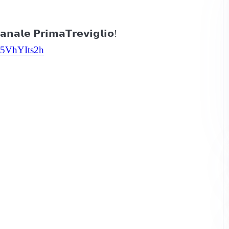
 𝗰𝗮𝗻𝗮𝗹𝗲 𝗣𝗿𝗶𝗺𝗮𝗧𝗿𝗲𝘃𝗶𝗴𝗹𝗶𝗼!
5VhYIts2h