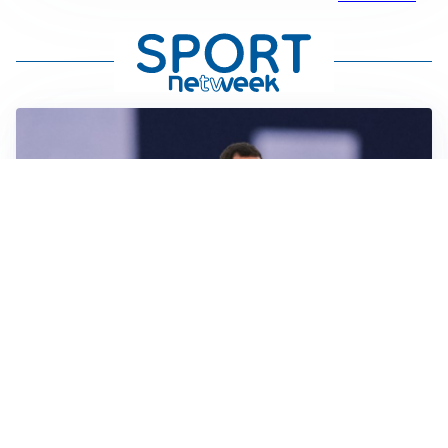
CALCIOMERCATO
Milan, ufficiale la risoluzione di Bennacer: il
comunicato